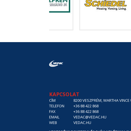
KAPCSOLAT
CÍM
8200 VESZPRÉM, WARTHA VINCE U
TELEFON
+36 88 422 868
FAX
+36 88 422 868
EMAIL
VEDAC@VEDAC.HU
WEB
VEDAC.HU