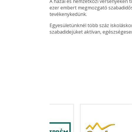
A hazai és nemzetközi versenyeken t
ezer embert megmozgató szabadidősp
tevékenykedünk.
Egyesületünknél több száz iskolásko
szabadidejüket aktívan, egészségesen 