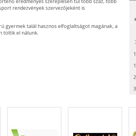
örténő eredményes szereplésen túl több száz, több
ort rendezvények szervezőjeként is
rú gyermek talál hasznos elfoglaltságot magának, a
töltik el nálunk.
1
1
2
3