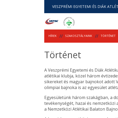
VESZPRÉMI EGYETEMI ÉS DIÁK ATLÉT
HÍREK
SZAKOSZTÁLYAINK
TÖRTÉNET
Történet
A Veszprémi Egyetemi és Diák Atléti
atlétikai klubja, közel három évtized
sikereket és magyar bajnokot adott V
olimpiai bajnoka is az egyesület atlétá
Egyesületünk három szakágban, a dob
tevékenységét, hazai és nemzetközi 
a Nemzetközi Atlétikai Balaton Bajno