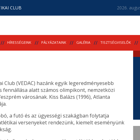
IKAI CLUB
2026. augus
HÍRESSÉGEINK
PÁLYÁZATAINK
GALÉRIA
TISZTSÉGVISELŐK
kai Club (VEDAC) hazánk egyik legeredményesebb
es fennállása alatt számos olimpikont, nemzetközi
eszprém városának. Kiss Balázs (1996), Atlanta
ja.
ó, a futó és az ügyességi szakágban folytatja
atlétikai versenyeket rendezünk, kiemelt eseményünk
kság.