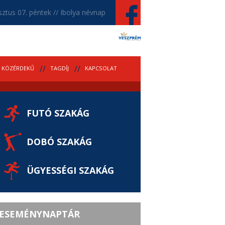
ztus 07. péntek // Ibolya névnap
KÖZÉRDEKŰ
TAGDÍJ
KAPCSOLAT
FUTÓ SZAKÁG
DOBÓ SZAKÁG
ÜGYESSÉGI SZAKÁG
ESEMÉNYNAPTÁR