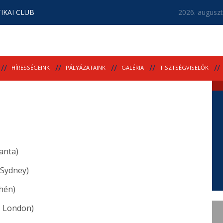
IKAI CLUB
2026. auguszt
HÍRESSÉGEINK
PÁLYÁZATAINK
GALÉRIA
TISZTSÉGVISELŐK
lanta)
 Sydney)
hén)
, London)