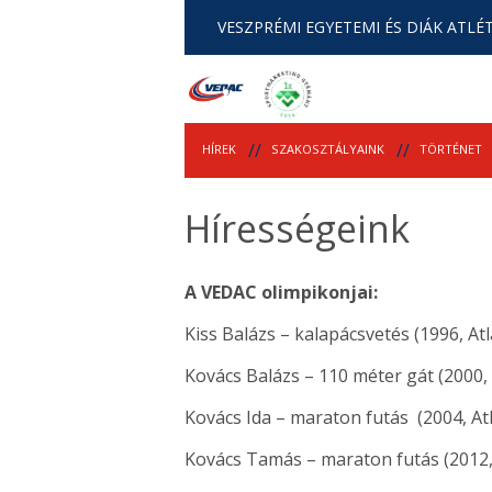
VESZPRÉMI EGYETEMI ÉS DIÁK ATLÉT
HÍREK
SZAKOSZTÁLYAINK
TÖRTÉNET
Hírességeink
A VEDAC olimpikonjai:
Kiss Balázs – kalapácsvetés (1996, At
Kovács Balázs – 110 méter gát (2000,
Kovács Ida – maraton futás (2004, At
Kovács Tamás – maraton futás (2012