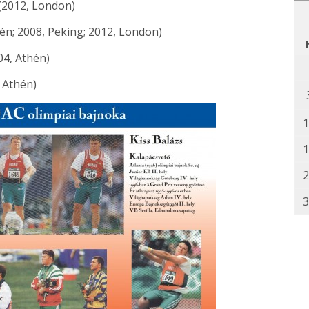
 (2012, London)
én; 2008, Peking; 2012, London)
04, Athén)
, Athén)
1
1
2
3