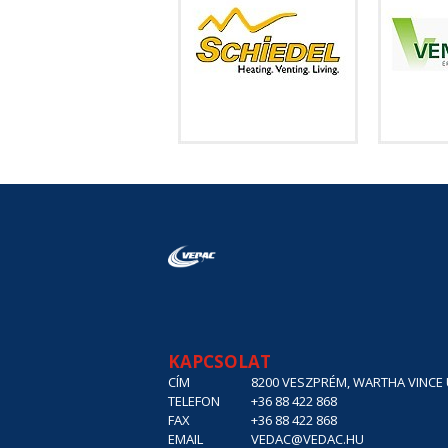
KAPCSOLAT
CÍM
8200 VESZPRÉM, WARTHA VINCE U
TELEFON
+36 88 422 868
FAX
+36 88 422 868
EMAIL
VEDAC@VEDAC.HU