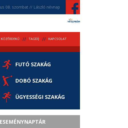
us 08. szombat // László névnap
KÖZÉRDEKŰ
TAGDÍJ
KAPCSOLAT
FUTÓ SZAKÁG
DOBÓ SZAKÁG
ÜGYESSÉGI SZAKÁG
ESEMÉNYNAPTÁR