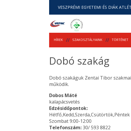
VESZPRÉMI EGYETEMI ÉS DIÁK ATLÉT
HÍREK
SZAKOSZTÁLYAINK
TÖRTÉNET
Dobó szakág
Dobó szakáguk Zentai Tibor szakmai
működik.
Dobos Máté
kalapácsvetés
Edzésidőpontok:
Hétfő,Kedd,Szerda,Csütörtök,Péntek 
Szombat 9:00-12:00
Telefonszám:
30/ 593 8822