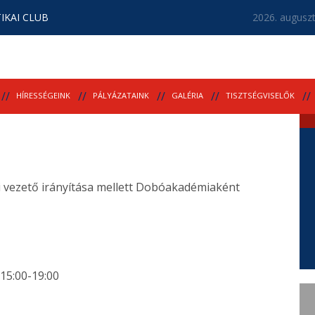
IKAI CLUB
2026. auguszt
HÍRESSÉGEINK
PÁLYÁZATAINK
GALÉRIA
TISZTSÉGVISELŐK
 vezető irányítása mellett Dobóakadémiaként
15:00-19:00