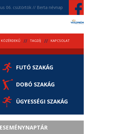
us 06. csütörtök // Berta névnap
KÖZÉRDEKŰ
TAGDÍJ
KAPCSOLAT
FUTÓ SZAKÁG
DOBÓ SZAKÁG
ÜGYESSÉGI SZAKÁG
ESEMÉNYNAPTÁR