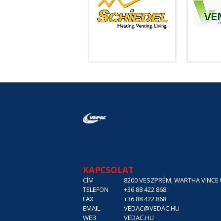
KAPCSOLAT
CÍM
8200 VESZPRÉM, WARTHA VINCE U
TELEFON
+36 88 422 868
FAX
+36 88 422 868
EMAIL
VEDAC@VEDAC.HU
WEB
VEDAC.HU