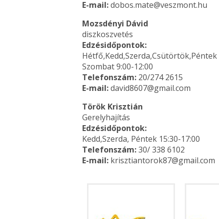
E-mail:
dobos.mate@veszmont.hu
Mozsdényi Dávid
diszkoszvetés
Edzésidőpontok:
Hétfő,Kedd,Szerda,Csütörtök,Péntek 
Szombat 9:00-12:00
Telefonszám:
20/274 2615
E-mail:
david8607@gmail.com
Török Krisztián
Gerelyhajítás
Edzésidőpontok:
Kedd,Szerda, Péntek 15:30-17:00
Telefonszám:
30/ 338 6102
E-mail:
krisztiantorok87@gmail.com